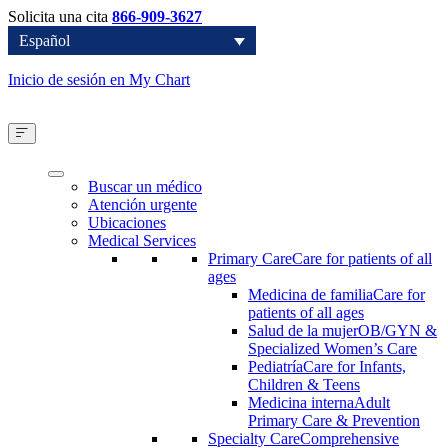
Solicita una cita
866-909-3627
Español
Inicio de sesión en My Chart
Buscar un médico
Atención urgente
Ubicaciones
Medical Services
Primary Care
Care for patients of all
ages
Medicina de familia
Care for
patients of all ages
Salud de la mujer
OB/GYN &
Specialized Women’s Care
Pediatría
Care for Infants,
Children & Teens
Medicina interna
Adult
Primary Care & Prevention
Specialty Care
Comprehensive