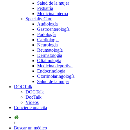
Salud de la mujer
Pediatría
Medicina interna
Specialty Care
Audiología
Gastroenterología
Podología
Cardiología
Neurología
Reumatología
Dermatología
Oftalmología
Medicina deportiva
Endocrinología
Otorrinolaringología
Salud de la mujer
DOCTalk
DOCTalk
DocTalk
Vídeos
Concierte una cita
/
Buscar un médico