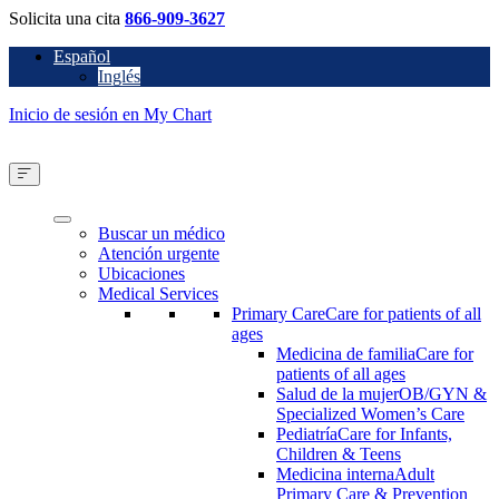
Solicita una cita
866-909-3627
Español
Inglés
Inicio de sesión en My Chart
Buscar un médico
Atención urgente
Ubicaciones
Medical Services
Primary Care
Care for patients of all
ages
Medicina de familia
Care for
patients of all ages
Salud de la mujer
OB/GYN &
Specialized Women’s Care
Pediatría
Care for Infants,
Children & Teens
Medicina interna
Adult
Primary Care & Prevention