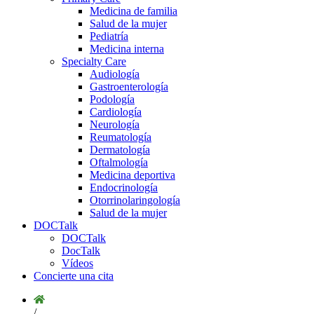
Medicina de familia
Salud de la mujer
Pediatría
Medicina interna
Specialty Care
Audiología
Gastroenterología
Podología
Cardiología
Neurología
Reumatología
Dermatología
Oftalmología
Medicina deportiva
Endocrinología
Otorrinolaringología
Salud de la mujer
DOCTalk
DOCTalk
DocTalk
Vídeos
Concierte una cita
/