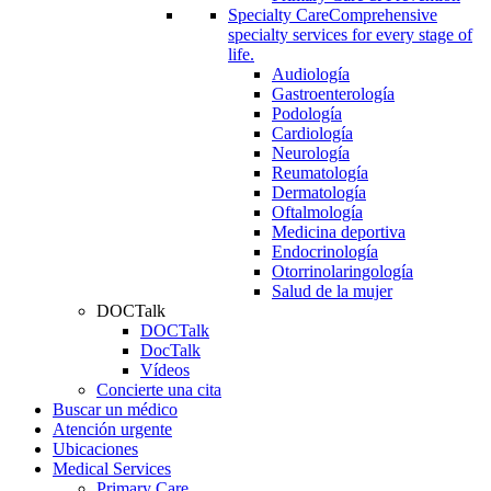
Specialty Care
Comprehensive
specialty services for every stage of
life.
Audiología
Gastroenterología
Podología
Cardiología
Neurología
Reumatología
Dermatología
Oftalmología
Medicina deportiva
Endocrinología
Otorrinolaringología
Salud de la mujer
DOCTalk
DOCTalk
DocTalk
Vídeos
Concierte una cita
Buscar un médico
Atención urgente
Ubicaciones
Medical Services
Primary Care