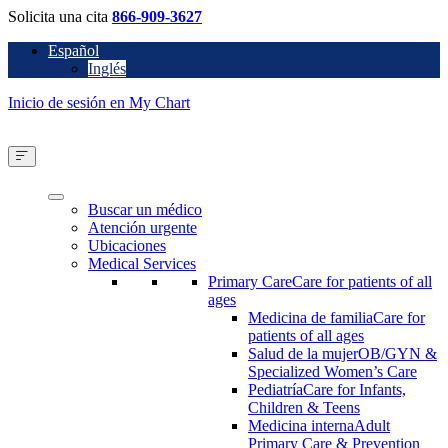
Solicita una cita
866-909-3627
Español
Inglés
Inicio de sesión en My Chart
Buscar un médico
Atención urgente
Ubicaciones
Medical Services
Primary Care
Care for patients of all
ages
Medicina de familia
Care for
patients of all ages
Salud de la mujer
OB/GYN &
Specialized Women’s Care
Pediatría
Care for Infants,
Children & Teens
Medicina interna
Adult
Primary Care & Prevention