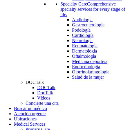
Specialty Care
Comprehensive
specialty services for every stage of
life.
Audiología
Gastroenterología
Podología
Cardiología
Neurología
Reumatología
Dermatología
Oftalmología
Medicina deportiva
Endocrinología
Otorrinolaringología
Salud de la mujer
DOCTalk
DOCTalk
DocTalk
Vídeos
Concierte una cita
Buscar un médico
Atención urgente
Ubicaciones
Medical Services
Primary Care