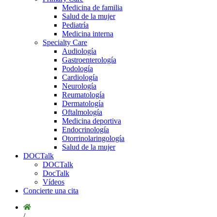
Medicina de familia
Salud de la mujer
Pediatría
Medicina interna
Specialty Care
Audiología
Gastroenterología
Podología
Cardiología
Neurología
Reumatología
Dermatología
Oftalmología
Medicina deportiva
Endocrinología
Otorrinolaringología
Salud de la mujer
DOCTalk
DOCTalk
DocTalk
Vídeos
Concierte una cita
/