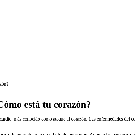
azón?
Cómo está tu corazón?
cardio, más conocido como ataque al corazón. Las enfermedades del co
mas diferentes durante un infarto de miocardio. Aunque las personas de