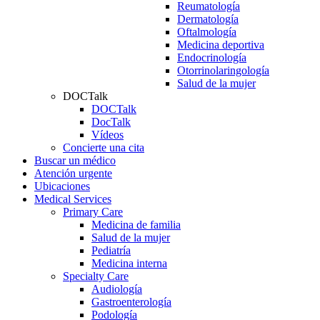
Reumatología
Dermatología
Oftalmología
Medicina deportiva
Endocrinología
Otorrinolaringología
Salud de la mujer
DOCTalk
DOCTalk
DocTalk
Vídeos
Concierte una cita
Buscar un médico
Atención urgente
Ubicaciones
Medical Services
Primary Care
Medicina de familia
Salud de la mujer
Pediatría
Medicina interna
Specialty Care
Audiología
Gastroenterología
Podología