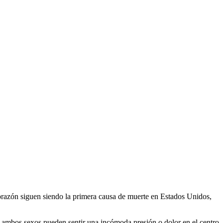
razón siguen siendo la primera causa de muerte en Estados Unidos,
 ambos sexos pueden sentir una incómoda presión o dolor en el centro