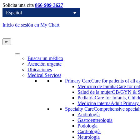
Solicita una cita
866-909-3627
Español
Inicio de sesión en My Chart
Buscar un médico
Atención urgente
Ubicaciones
Medical Services
Primary Care
Care for patients of all a
Medicina de familia
Care for pat
Salud de la mujer
OB/GYN & Sp
Pediatría
Care for Infants, Chil
Medicina interna
Adult Primary
Specialty Care
Comprehensive specialty
Audiología
Gastroenterología
Podología
Cardiología
Neurología