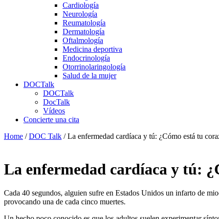
Cardiología
Neurología
Reumatología
Dermatología
Oftalmología
Medicina deportiva
Endocrinología
Otorrinolaringología
Salud de la mujer
DOCTalk
DOCTalk
DocTalk
Vídeos
Concierte una cita
Home
/
DOC Talk
/
La enfermedad cardíaca y tú: ¿Cómo está tu cor
La enfermedad cardíaca y tú: ¿
Cada 40 segundos, alguien sufre en Estados Unidos un infarto de mio
provocando una de cada cinco muertes.
Un hecho poco conocido es que los adultos suelen experimentar sínto