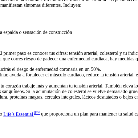
 manifiestan síntomas diferentes. Incluyen:
la espalda o sensación de constricción
rimer paso es conocer tus cifras: tensión arterial, colesterol y tu índi
ra que corres riesgo de padecer una enfermedad cardiaca, hay medidas qu
ucirás el riesgo de enfermedad coronaria en un 50%.
r, ayuda a fortalecer el músculo cardiaco, reduce la tensión arterial, e
u corazón trabaje más y aumentan tu tensión arterial. También eleva los
s sanguíneos. Si la acumulación de colesterol se vuelve demasiado grue
ura, proteínas magras, cereales integrales, lácteos desnatados o bajos en
8™
do
Life’s Essential
que proporciona un plan para mantener tu salud ca
.