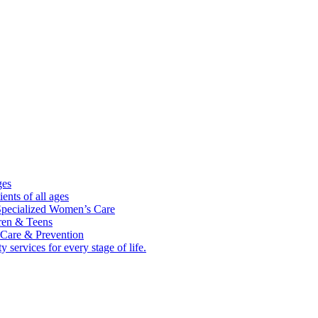
ges
ients of all ages
ecialized Women’s Care
dren & Teens
 Care & Prevention
 services for every stage of life.