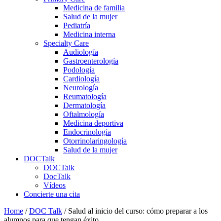
Medicina de familia
Salud de la mujer
Pediatría
Medicina interna
Specialty Care
Audiología
Gastroenterología
Podología
Cardiología
Neurología
Reumatología
Dermatología
Oftalmología
Medicina deportiva
Endocrinología
Otorrinolaringología
Salud de la mujer
DOCTalk
DOCTalk
DocTalk
Vídeos
Concierte una cita
Home
/
DOC Talk
/
Salud al inicio del curso: cómo preparar a los
alumnos para que tengan éxito