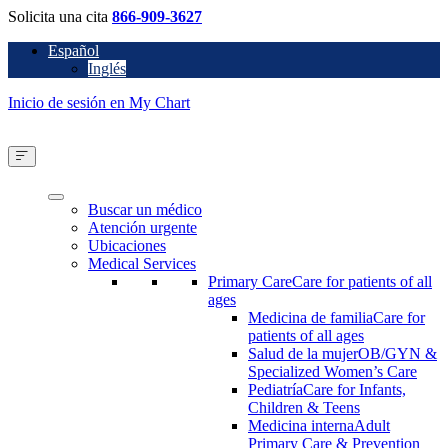
Solicita una cita
866-909-3627
Español
Inglés
Inicio de sesión en My Chart
Buscar un médico
Atención urgente
Ubicaciones
Medical Services
Primary Care
Care for patients of all
ages
Medicina de familia
Care for
patients of all ages
Salud de la mujer
OB/GYN &
Specialized Women’s Care
Pediatría
Care for Infants,
Children & Teens
Medicina interna
Adult
Primary Care & Prevention