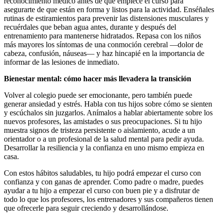
reconocimiento médico antes de que empiece el curso para
asegurarte de que están en forma y listos para la actividad. Enséñales
rutinas de estiramientos para prevenir las distensiones musculares y
recuérdales que beban agua antes, durante y después del
entrenamiento para mantenerse hidratados. Repasa con los niños
más mayores los síntomas de una conmoción cerebral —dolor de
cabeza, confusión, náuseas— y haz hincapié en la importancia de
informar de las lesiones de inmediato.
Bienestar mental: cómo hacer más llevadera la transición
Volver al colegio puede ser emocionante, pero también puede
generar ansiedad y estrés. Habla con tus hijos sobre cómo se sienten
y escúchalos sin juzgarlos. Anímalos a hablar abiertamente sobre los
nuevos profesores, las amistades o sus preocupaciones. Si tu hijo
muestra signos de tristeza persistente o aislamiento, acude a un
orientador o a un profesional de la salud mental para pedir ayuda.
Desarrollar la resiliencia y la confianza en uno mismo empieza en
casa.
Con estos hábitos saludables, tu hijo podrá empezar el curso con
confianza y con ganas de aprender. Como padre o madre, puedes
ayudar a tu hijo a empezar el curso con buen pie y a disfrutar de
todo lo que los profesores, los entrenadores y sus compañeros tienen
que ofrecerle para seguir creciendo y desarrollándose.