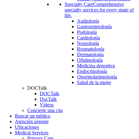
Specialty Care
Comprehensive
specialty services for every stage of
life.
Audiología
Gastroenterología
Podología
Cardiología
Neurología
Reumatología
Dermatología
Oftalmología
Medicina deportiva
Endocrinología
Otorrinolaringología
Salud de la mujer
DOCTalk
DOCTalk
DocTalk
Vídeos
Concierte una cita
Buscar un médico
Atención urgente
Ubicaciones
Medical Services
Primary Care