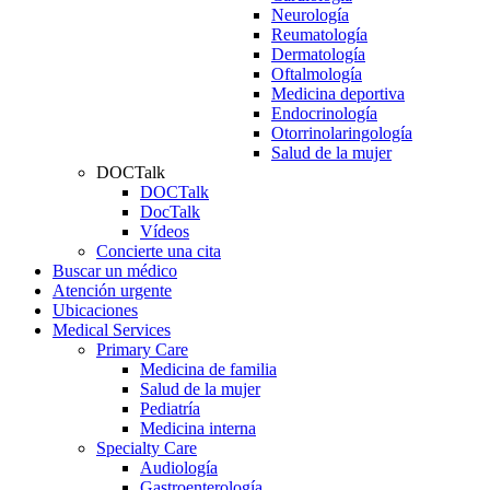
Neurología
Reumatología
Dermatología
Oftalmología
Medicina deportiva
Endocrinología
Otorrinolaringología
Salud de la mujer
DOCTalk
DOCTalk
DocTalk
Vídeos
Concierte una cita
Buscar un médico
Atención urgente
Ubicaciones
Medical Services
Primary Care
Medicina de familia
Salud de la mujer
Pediatría
Medicina interna
Specialty Care
Audiología
Gastroenterología