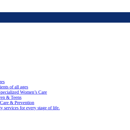
ges
ients of all ages
ecialized Women’s Care
dren & Teens
 Care & Prevention
 services for every stage of life.