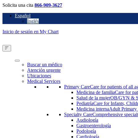
Solicita una cita
866-909-3627
Español
Inglés
Inicio de sesión en My Chart
Buscar un médico
Atención urgente
Ubicaciones
Medical Services
Primary Care
Care for patients of all a
Medicina de familia
Care for pat
Salud de la mujer
OB/GYN & Sp
Pediatría
Care for Infants, Chil
Medicina interna
Adult Primary
Specialty Care
Comprehensive specialty
Audiología
Gastroenterología
Podología
Cardiología