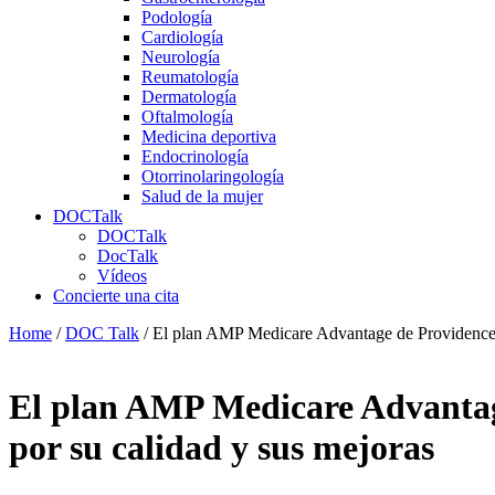
Podología
Cardiología
Neurología
Reumatología
Dermatología
Oftalmología
Medicina deportiva
Endocrinología
Otorrinolaringología
Salud de la mujer
DOCTalk
DOCTalk
DocTalk
Vídeos
Concierte una cita
Home
/
DOC Talk
/
El plan AMP Medicare Advantage de Providence Me
El plan AMP Medicare Advantage 
por su calidad y sus mejoras